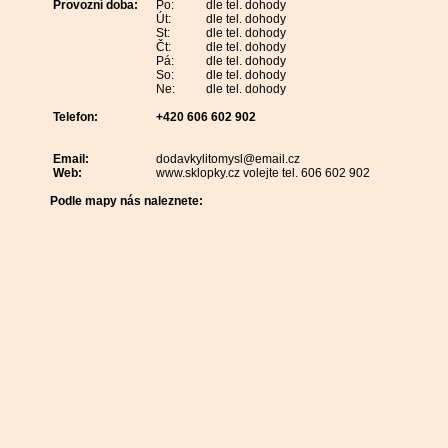
Provozní doba:
Po:
dle tel. dohody
Út:
dle tel. dohody
St:
dle tel. dohody
Čt:
dle tel. dohody
Pá:
dle tel. dohody
So:
dle tel. dohody
Ne:
dle tel. dohody
Telefon:
+420 606 602 902
Email:
dodavkylitomysl@email.cz
Web:
www.sklopky.cz volejte tel. 606 602 902
Podle mapy nás naleznete: