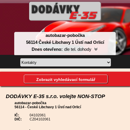
autobazar-pobočka
56114 České Libchavy 1 Ústí nad Orlicí
Dnes otevřeno:
dle tel. dohody
Pondělí:
dle tel. dohody
Úterý:
dle tel. dohody
Středa:
dle tel. dohody
Zobrazit vyhledávací formulář
Čtvrtek:
dle tel. dohody
Pátek:
dle tel. dohody
Sobota:
dle tel. dohody
DODÁVKY E-35 s.r.o. volejte NON-STOP
Neděle:
dle tel. dohody
autobazar-pobočka
56114 - České Libchavy 1 Ústí nad Orlicí
IČ:
04102061
DIČ:
CZ04102061