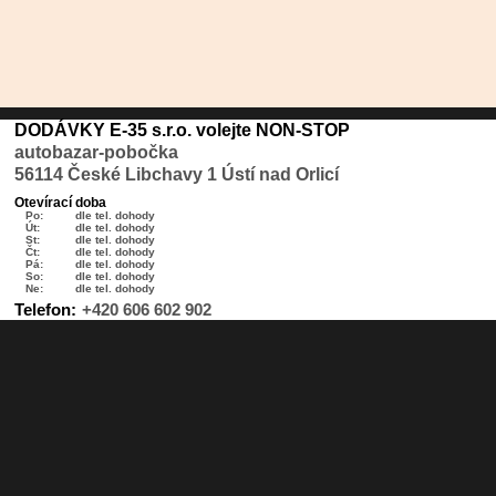
DODÁVKY E-35 s.r.o. volejte NON-STOP
autobazar-pobočka
56114 České Libchavy 1 Ústí nad Orlicí
Otevírací doba
Po:
dle tel. dohody
Út:
dle tel. dohody
St:
dle tel. dohody
Čt:
dle tel. dohody
Pá:
dle tel. dohody
So:
dle tel. dohody
Ne:
dle tel. dohody
Telefon:
+420 606 602 902