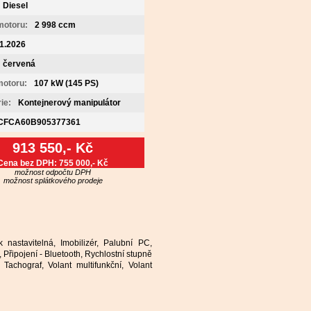
Diesel
motoru:
2 998 ccm
1.2026
červená
motoru:
107 kW (145 PS)
ie:
Kontejnerový manipulátor
CFCA60B905377361
913 550,- Kč
Cena bez DPH:
755 000,- Kč
možnost odpočtu DPH
možnost splátkového prodeje
k nastavitelná, Imobilizér, Palubní PC,
Připojení - Bluetooth, Rychlostní stupně
achograf, Volant multifunkční, Volant