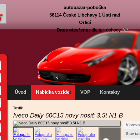
autobazar-pobočka
56114 České Libchavy 1 Ústí nad
Orlicí
Pondělí:
dle tel. dohody
Dnes otevřeno:
dle tel. dohody
Úterý:
dle tel. dohody
Středa:
dle tel. dohody
Čtvrtek:
dle tel. dohody
Pátek:
dle tel. dohody
Sobota:
dle tel. dohody
Neděle:
dle tel. dohody
Úvod
Nabídka vozidel
VOP
Kontakty
Testik
Iveco Daily 60C15 novy nosič 3.5t N1 B
V provo
Stav ta