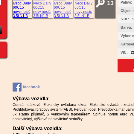
13
Palivo:
Objem 
STK:
1
Barva:
Výkon 
Karoser
VIN:
Z
facebook
Výbava vozidla:
Centrál. dálkově, Elektricky ovládaná okna, Elektrické ovládání zrcáte
Protiblokovací brzdový systém (ABS), Pérování ocel, Převodovka manuální, 
6x, Rádio přijímač, S venkovním teploměrem, Splňuje normu euro VI, T
nastavitelný, Výškově nastavitelné sedačky
Další výbava vozidla: