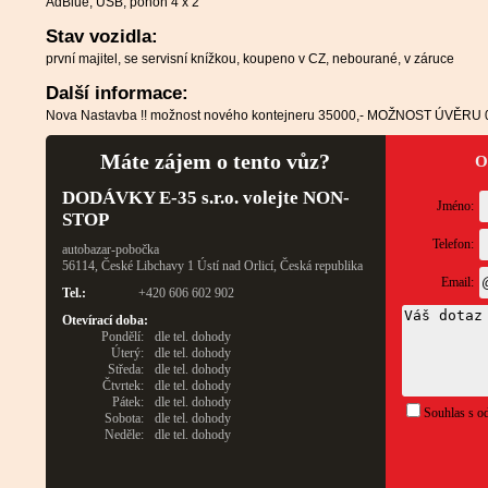
AdBlue, USB, pohon 4 x 2
Stav vozidla:
první majitel, se servisní knížkou, koupeno v CZ, nebourané, v záruce
Další informace:
Nova Nastavba !! možnost nového kontejneru 35000,- MOŽNOST ÚVĚRU 0
Máte zájem o tento vůz?
O
DODÁVKY E-35 s.r.o. volejte NON-
Jméno:
STOP
Telefon:
autobazar-pobočka
56114, České Libchavy 1 Ústí nad Orlicí, Česká republika
Email:
Tel.:
+420 606 602 902
Otevírací doba:
Pondělí:
dle tel. dohody
Úterý:
dle tel. dohody
Středa:
dle tel. dohody
Čtvrtek:
dle tel. dohody
Pátek:
dle tel. dohody
Souhlas s od
Sobota:
dle tel. dohody
Neděle:
dle tel. dohody