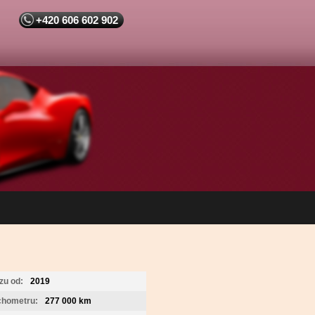
+420 606 602 902
zu od:
2019
chometru:
277 000 km