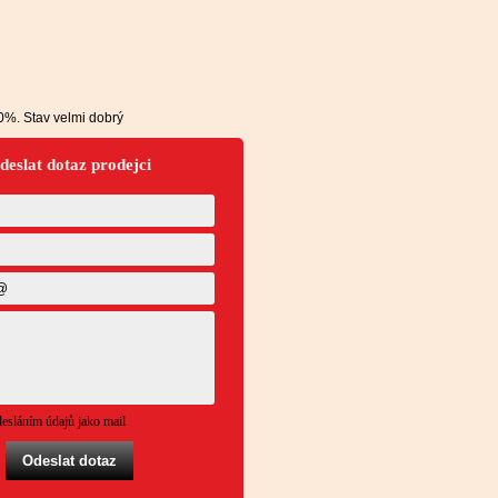
%. Stav velmi dobrý
deslat dotaz prodejci
esláním údajů jako mail