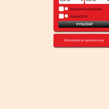
Automatická převodovka
Odpočet DPH
Od dodávek po sportovní vozy